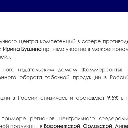
учного центра компетенций в сфере противо
ук
Ирина Бушина
приняла участие в межрегиона
ей».
анного издательским домом «Коммерсантъ», 
нного оборота табачной продукции в Россий
кции в России снизилась и составляет
9,5%
в п
 примере регионов Центрального федераль
чной продукции в
Воронежской
,
Орловской
,
Липе