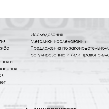
Исследования
тия
Методики исследований
ужба
Предложения по законодательном
регулированию и /или правоприм
ания и
ранения
ов
вет