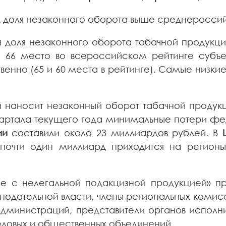
х доля незаконного оборота выше среднероссий
 доля незаконного оборота табачной продукц
, 66 место во всероссийском рейтинге субъе
ственно (65 и 60 места в рейтинге). Самые низк
й наносит незаконный оборот табачной проду
 квартала текущего года минимальные потери ф
ии
составили около 23 миллиардов рублей. В
 почти один миллиард приходится на регионы
бе с нелегальной подакцизной продукцией» п
онодательной власти, члены региональных коми
дминистраций, представители органов исполни
еловых и общественных объединений.