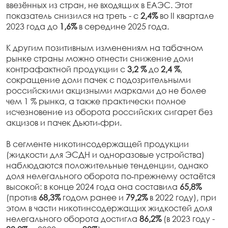
ввезённых из стран, не входящих в ЕАЭС. Этот
показатель снизился на треть - с
2,4%
во II квартале
2023 года до
1,6%
в середине 2025 года.
К другим позитивным изменениям на табачном
рынке страны можно отнести снижение доли
контрафактной продукции с
3,2 %
до
2,4 %
,
сокращение доли пачек с подозрительными
российскими акцизными марками до не более
чем 1 % рынка, а также практически полное
исчезновение из оборота российских сигарет без
акцизов и пачек Дьюти‑фри.
В сегменте никотинсодержащей продукции
(жидкости для ЭСДН и одноразовые устройства)
наблюдаются положительные тенденции, однако
доля нелегального оборота по‑прежнему остаётся
высокой: в конце 2024 года она составила
65,8%
(против
68,3%
годом ранее и
79,2%
в 2022 году), при
этом в части никотинсодержащих жидкостей доля
нелегального оборота достигла
86,2%
(в 2023 году -