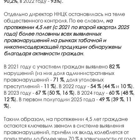
90,2%
, в 2022 году -
93%
).
Отдельно директор ННЦК остановилась на теме
общественного контроля. По ее словам,
на
протяжении 4,5 лет (с 2021 по второй квартал 2025
года) более половины всех выявленных
правонарушений на рынках табачной и
никотинсодержащей продукции обнаружены
благодаря активности граждан
.
В 2021 году с участием граждан выявлено
82 %
нарушений (из них доля административных
правонарушений -
71 %
, доля уголовных
преступлений -
11 %
). В 2022 году -
54 %
(
44 %
и
1
0 %
).
В 2023 году -
67 %
(
50 %
,
16 %
). В 2024 году -
60 %
(
48 %
,
12 %
). В первом полугодии 2025 года -
49 %
(
39 %
,
11
%
).
Таким образом, на протяжении 4,5 лет граждане
остаются ключевым звеном в системе выявления
правонарушений, причём их вклад колеблется от
почти трети до более чем 70 % в зависимости от года