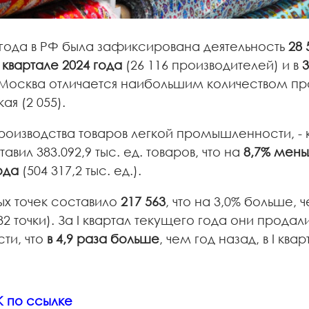
 года в РФ была зафиксирована деятельность
28 
V квартале 2024 года
(26 116 производителей) и в
3
 Москва отличается наибольшим количеством пр
ая (2 055).
оизводства товаров легкой промышленности, -
вил 383.092,9 тыс. ед. товаров, что на
8,7% мен
ода
(504 317,2 тыс. ед.).
 точек составило
217 563
, что на 3,0% больше, ч
82 точки). За I квартал текущего года они прод
ти, что
в 4,9 раза больше
, чем год назад, в I квар
 по ссылке