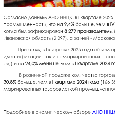
Согласно данным АНО ННЦК, в I квартале 2025
промышленности, что на
9,4%
больше, чем
в I
когда был зафиксирован
8 279 производитель
.
Ивановская область (2 297), а за ней - Московск
При этом, в I квартале 2025 года объем пр
идентификации, так и немаркированных, - соста
ед.) и на
24,0% меньше
, чем в
I квартале 2024 г
В розничной продаже количество торговых
30,8%
больше, чем в
I квартале 2024 года
(166 3
маркированных товаров легкой промышленнос
Подробнее в аналитическом обзоре
АНО
ННЦК