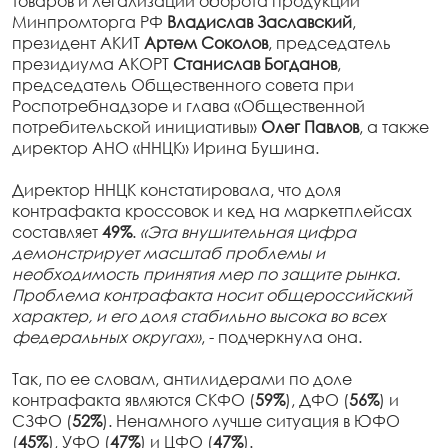
товаров и легализации оборота продукции
Минпромторга РФ
Владислав Заславский
,
президент АКИТ
Артем Соколов
, председатель
президиума АКОРТ
Станислав Богданов
,
председатель Общественного совета при
Роспотребнадзоре и глава «Общественной
потребительской инициативы»
Олег Павлов
, а также
директор АНО «ННЦК» Ирина Бушина.
Директор ННЦК констатировала, что доля
контрафакта кроссовок и кед на маркетплейсах
составляет
49%
.
«Эта внушительная цифра
демонстрирует масштаб проблемы и
необходимость принятия мер по защите рынка.
Проблема контрафакта носит общероссийский
характер, и его доля стабильно высока во всех
федеральных округах»
, - подчеркнула она.
Так, по ее словам, антилидерами по доле
контрафакта являются СКФО (
59%
), ДФО (
56%
) и
СЗФО (
52%
). Ненамного лучше ситуация в ЮФО
(
45%
), УФО (
47%
) и ЦФО (
47%
).