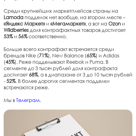
Среди крупнейших маркетплейсов страны на
Lamoda
подделок нет вообще, на втором месте –
«Яндекс Маркет»
и
«Мегамаркет»
, а вот на
Ozo
n
и
Wildberries
доля контрафактных товаров достигает
53%
и
56%
соответственно.
Больше всего контрафакт встречается среди
брендов Nike (
71%
), New Balance (
65%
) и Adidas
(
45%
). Реже подделывают Reebok и Puma. В
сегменте до 3 тысяч рублей доля контрафакта
достигает
68%
, а в диапазоне от 3 до 10 тысяч рублей
-
52%
. В более дорогих сегментах подделки
встречаются реже.
Мы в
Телеграм
.